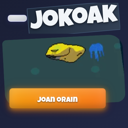
jokoak
Joan orain