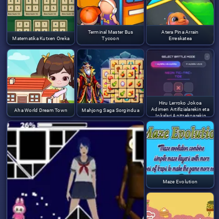
Terminal Master Bus
Atera Pina Arrain
Matematika Kutxen Oreka
Tycoon
Erreskatea
Hiru Lerroko Jokoa
Adimen Artifizialarekin eta
Aha World Dream Town
Mahjong Saga Sorgindua
Jokalari Anitzekoarekin
Maze Evolution