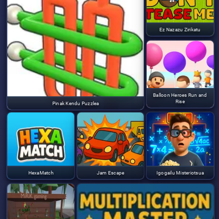
Ez Nazazu Zirikatu
Balloon Heroes Run and
Rise
Pinak Kendu Puzzlea
HexaMatch
Jam Escape
Igogailu Misteriotsua