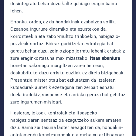
desintegratu behar duzu kalte gehiago eragin baino
lehen.
Erronka, ordea, ez da hondakinak ezabatzea soilik.
Ozeanoa ingurune dinamiko eta ezustekoa da,
korronteekin eta zabor-multzo trinkoekin, nabigazio-
puzzleak sortuz. Bideak garbitzeko estrategia bat
garatu behar duzu, zein oztopo jorratu lehenik erabakiz
zure eraginkortasuna maximizatzeko.
Itsas abentura
honetan sakonago murgiltzen zaren heinean,
deskubrituko duzu arrisku guztiak ez direla bizigabeak.
Presentzia misteriotsu bat ezkutatzen da itzaletan,
kutsadurak aurretik ezezaguna zen zerbait esnatu
duela iradokiz, suspense eta arrisku geruza bat gehituz
zure ingurumen-misioari.
Hasieran, jokoak kontrolak eta itsaspeko
nabigazioaren sentsazioa ezagutzeko aukera ematen
dizu. Baina zailtasuna laster areagotzen da, hondakin-
antolamendu konplexuagoak eta mehatxu aktiboagoak