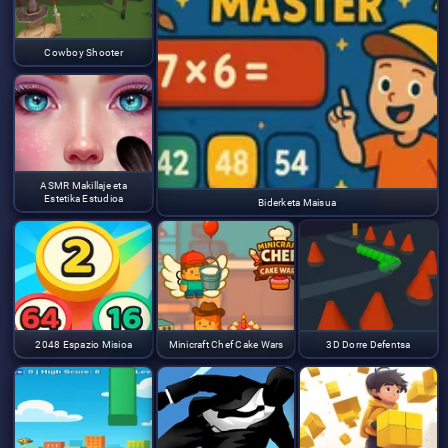
Cowboy Shooter
ASMR Makillaje eta
Estetika Estudioa
Biderketa Maisua
2048 Espazio Misioa
Minicraft Chef Cake Wars
3D Dorre Defentsa