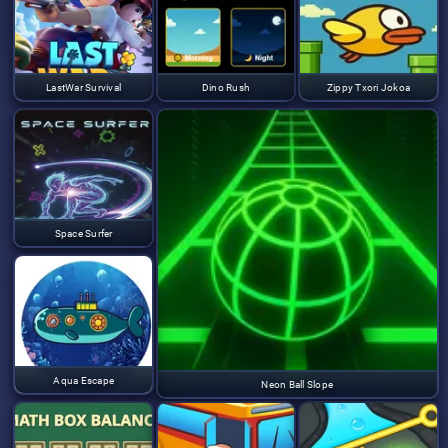
LastWar Survival
Dino Rush
Zippy Txori Jokoa
Space Surfer
Aqua Escape
Neon Ball Slope