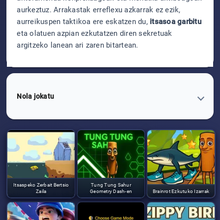
aurkeztuz. Arrakastak erreflexu azkarrak ez ezik,
aurreikuspen taktikoa ere eskatzen du,
itsasoa garbitu
eta olatuen azpian ezkutatzen diren sekretuak
argitzeko lanean ari zaren bitartean.
Nola jokatu
Itsaspeko Zerbait Bertsio
Tung Tung Sahur
Zaila
Geometry Dash-en
Brainrot Ezkutuko Izarrak