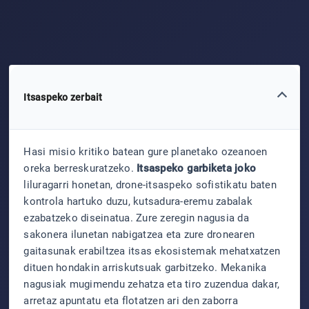
Itsaspeko zerbait
Hasi misio kritiko batean gure planetako ozeanoen
oreka berreskuratzeko.
Itsaspeko garbiketa joko
liluragarri honetan, drone-itsaspeko sofistikatu baten
kontrola hartuko duzu, kutsadura-eremu zabalak
ezabatzeko diseinatua. Zure zeregin nagusia da
sakonera ilunetan nabigatzea eta zure dronearen
gaitasunak erabiltzea itsas ekosistemak mehatxatzen
dituen hondakin arriskutsuak garbitzeko. Mekanika
nagusiak mugimendu zehatza eta tiro zuzendua dakar,
arretaz apuntatu eta flotatzen ari den zaborra