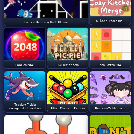
Sukalde Erosoa Batu
Espazio Geometry Dash Olatuak
Foodies 2048
Pic Pie Wonders
Fruta Batzea 2048
Tralalero Tralala
Amaigabeko Lasterketa
Billiard Diamante Erronka
Printzesa Txikia Jantzi