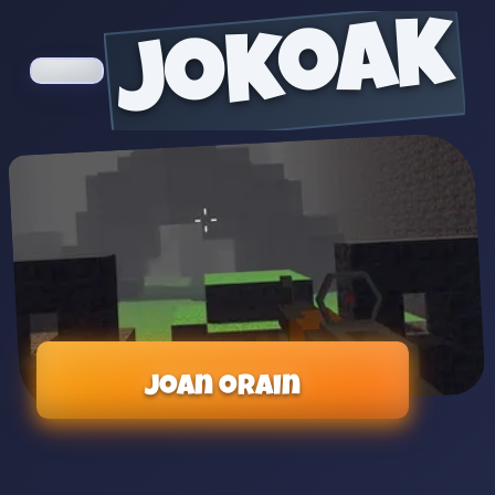
jokoak
Joan orain