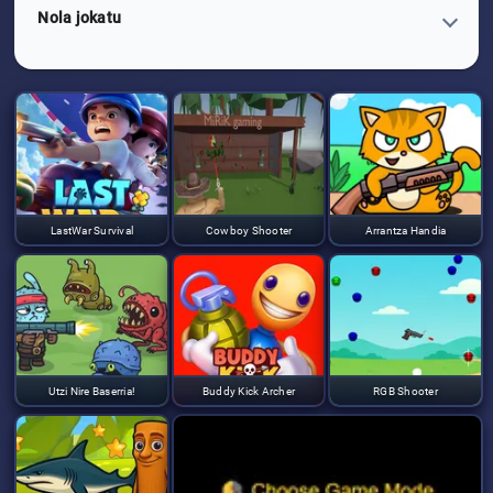
Nola jokatu
LastWar Survival
Cowboy Shooter
Arrantza Handia
Utzi Nire Baserria!
Buddy Kick Archer
RGB Shooter