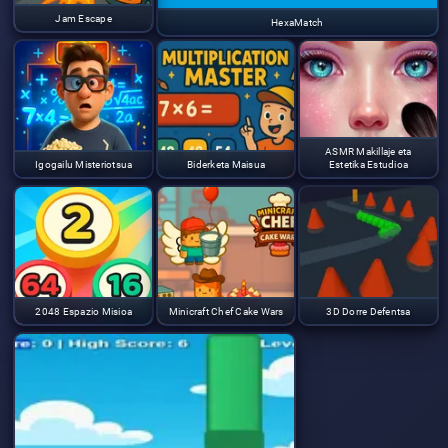
Jam Escape
HexaMatch
ASMR Makillaje eta
Igogailu Misteriotsua
Biderketa Maisua
Estetika Estudioa
2048 Espazio Misioa
Minicraft Chef Cake Wars
3D Dorre Defentsa