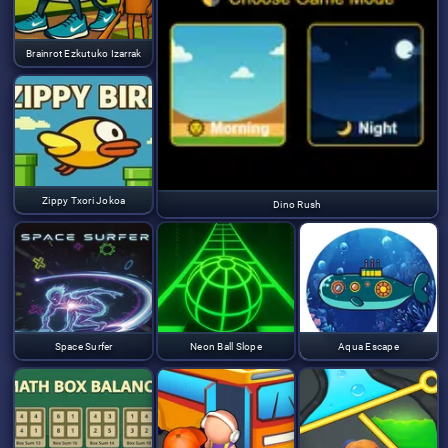
Brainrot Ezkutuko Izarrak
Zippy Txori Jokoa
Dino Rush
Space Surfer
Neon Ball Slope
Aqua Escape