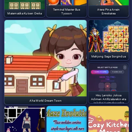
Terminal Master Bus
Atera Pina Arrain
Matematika Kutxen Oreka
Tycoon
Erreskatea
Mahjong Saga Sorgindua
Hiru Lerroko Jokoa
Adimen Artifizialarekin eta
Aha World Dream Town
Jokalari Anitzekoarekin