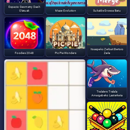
Espazio Geometry Dash
Olatuak
Maze Evolution
Sukalde Erosoa Batu
Itsaspeko Zerbait Bertsio
Foodies 2048
Pic Pie Wonders
Zaila
Tralalero Tralala
Amaigabeko Lasterketa