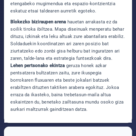
etengabeko mugimendua eta espazio-kontzientzia
eskatuz etsai taldearen aurretik egoteko.
Blokezko biziraupen arena
hauetan arrakasta ez da
soilik tiroka ibiltzea. Mapa diseinuak menperatu behar
dituzu, izkinak eta leku altuak zure abantailara erabiliz.
Soldaduekin koordinatzen ari zaren posizio bat
ziurtatzeko edo zonbi gisa helburu bat inguratzen ari
zaren, talde-lana eta estrategia funtsezkoak dira.
Lehen pertsonako ekintza
geruza honek azkar
pentsatzera bultzatzen zaitu, zure ikuspegia
borrokaren fluxuaren eta beste jokalari batzuek
erabiltzen dituzten taktiken arabera egokituz. Jokoa
erraza da ikasteko, baina trebetasun-maila altua
eskaintzen du, benetako zailtasuna mundu osoko giza
aurkari maltzurrak gainditzean datza.