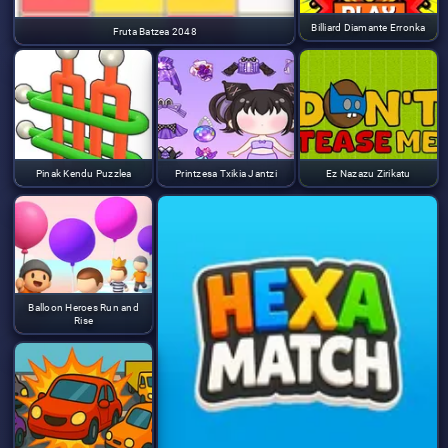
Billiard Diamante Erronka
Fruta Batzea 2048
Pinak Kendu Puzzlea
Printzesa Txikia Jantzi
Ez Nazazu Zirikatu
Balloon Heroes Run and
Rise