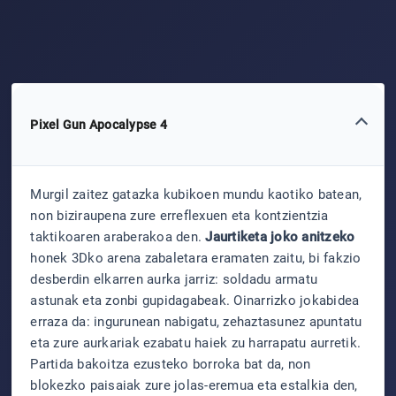
Pixel Gun Apocalypse 4
Murgil zaitez gatazka kubikoen mundu kaotiko batean,
non biziraupena zure erreflexuen eta kontzientzia
taktikoaren araberakoa den.
Jaurtiketa joko anitzeko
honek 3Dko arena zabaletara eramaten zaitu, bi fakzio
desberdin elkarren aurka jarriz: soldadu armatu
astunak eta zonbi gupidagabeak. Oinarrizko jokabidea
erraza da: ingurunean nabigatu, zehaztasunez apuntatu
eta zure aurkariak ezabatu haiek zu harrapatu aurretik.
Partida bakoitza ezusteko borroka bat da, non
blokezko paisaiak zure jolas-eremua eta estalkia den,