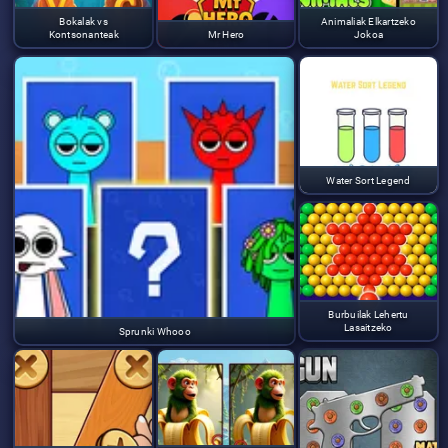
Bokalak vs
Animaliak Elkartzeko
Kontsonanteak
Mr Hero
Jokoa
Water Sort Legend
Burbuilak Lehertu
Lasaitzeko
Sprunki Whooo