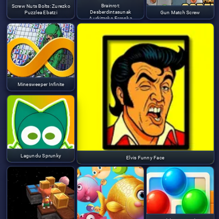
Brainrot:
Screw Nuts Bolts: Zurezko
Desberdintasunak
Puzzlea Ebatzi
Gun Match Screw
Aurkitzeko Erronka
Minesweeper Infinite
Lagundu Sprunky
Elvis Funny Face