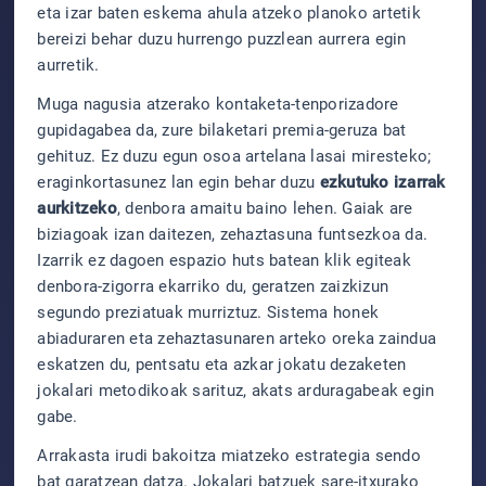
eta izar baten eskema ahula atzeko planoko artetik
bereizi behar duzu hurrengo puzzlean aurrera egin
aurretik.
Muga nagusia atzerako kontaketa-tenporizadore
gupidagabea da, zure bilaketari premia-geruza bat
gehituz. Ez duzu egun osoa artelana lasai miresteko;
eraginkortasunez lan egin behar duzu
ezkutuko izarrak
aurkitzeko
, denbora amaitu baino lehen. Gaiak are
biziagoak izan daitezen, zehaztasuna funtsezkoa da.
Izarrik ez dagoen espazio huts batean klik egiteak
denbora-zigorra ekarriko du, geratzen zaizkizun
segundo preziatuak murriztuz. Sistema honek
abiaduraren eta zehaztasunaren arteko oreka zaindua
eskatzen du, pentsatu eta azkar jokatu dezaketen
jokalari metodikoak sarituz, akats arduragabeak egin
gabe.
Arrakasta irudi bakoitza miatzeko estrategia sendo
bat garatzean datza. Jokalari batzuek sare-itxurako