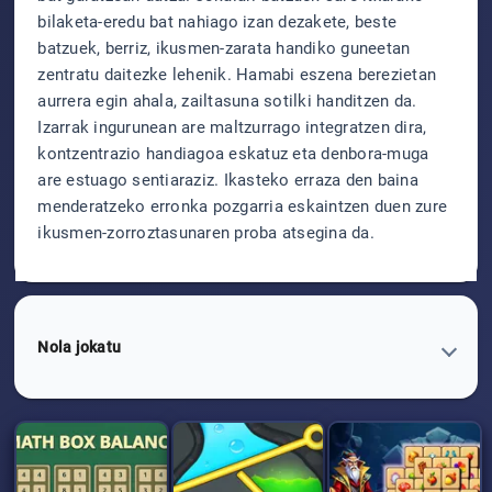
bilaketa-eredu bat nahiago izan dezakete, beste
batzuek, berriz, ikusmen-zarata handiko guneetan
zentratu daitezke lehenik. Hamabi eszena berezietan
aurrera egin ahala, zailtasuna sotilki handitzen da.
Izarrak ingurunean are maltzurrago integratzen dira,
kontzentrazio handiagoa eskatuz eta denbora-muga
are estuago sentiaraziz. Ikasteko erraza den baina
menderatzeko erronka pozgarria eskaintzen duen zure
ikusmen-zorroztasunaren proba atsegina da.
Nola jokatu