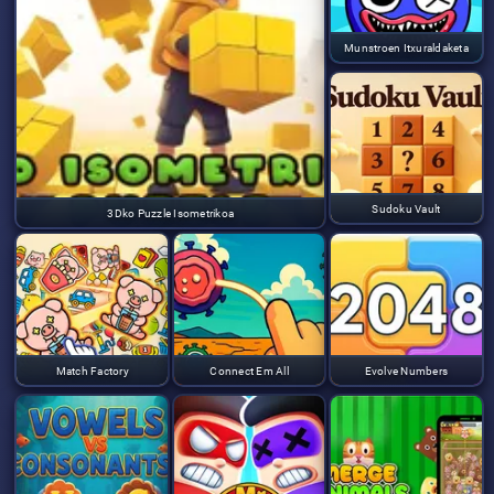
Munstroen Itxuraldaketa
Sudoku Vault
3Dko Puzzle Isometrikoa
Match Factory
Connect Em All
Evolve Numbers