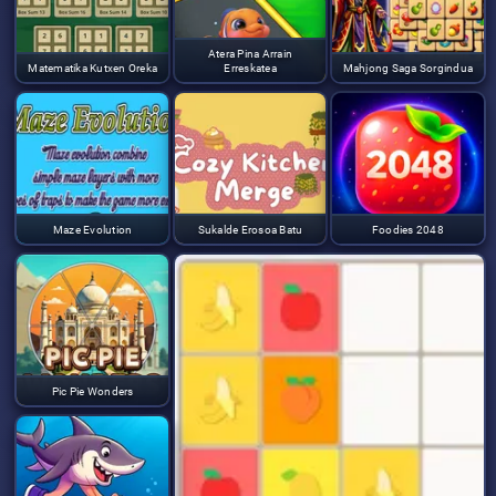
Atera Pina Arrain
Matematika Kutxen Oreka
Erreskatea
Mahjong Saga Sorgindua
Maze Evolution
Sukalde Erosoa Batu
Foodies 2048
Pic Pie Wonders