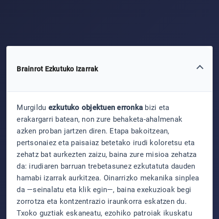
Brainrot Ezkutuko Izarrak
Murgildu
ezkutuko objektuen erronka
bizi eta
erakargarri batean, non zure behaketa-ahalmenak
azken proban jartzen diren. Etapa bakoitzean,
pertsonaiez eta paisaiaz betetako irudi koloretsu eta
zehatz bat aurkezten zaizu, baina zure misioa zehatza
da: irudiaren barruan trebetasunez ezkutatuta dauden
hamabi izarrak aurkitzea. Oinarrizko mekanika sinplea
da —seinalatu eta klik egin—, baina exekuzioak begi
zorrotza eta kontzentrazio iraunkorra eskatzen du.
Txoko guztiak eskaneatu, ezohiko patroiak ikuskatu