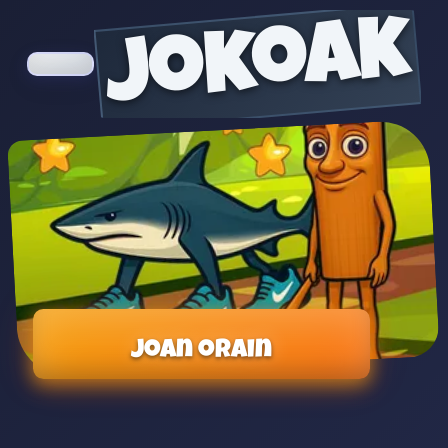
jokoak
Joan orain