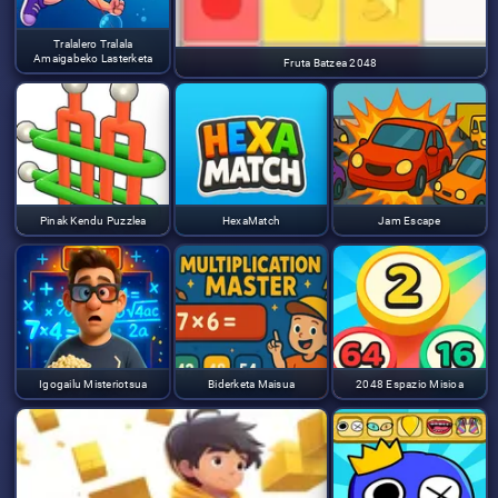
Tralalero Tralala
Amaigabeko Lasterketa
Fruta Batzea 2048
Pinak Kendu Puzzlea
HexaMatch
Jam Escape
Igogailu Misteriotsua
Biderketa Maisua
2048 Espazio Misioa