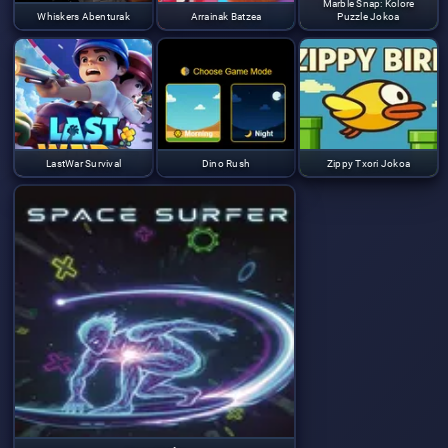
Marble Snap: Kolore
Whiskers Abenturak
Arrainak Batzea
Puzzle Jokoa
LastWar Survival
Dino Rush
Zippy Txori Jokoa