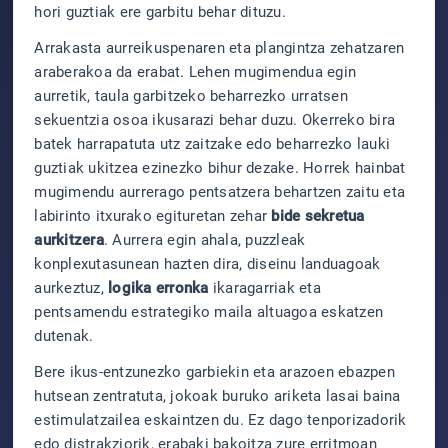
hori guztiak ere garbitu behar dituzu.
Arrakasta aurreikuspenaren eta plangintza zehatzaren
araberakoa da erabat. Lehen mugimendua egin
aurretik, taula garbitzeko beharrezko urratsen
sekuentzia osoa ikusarazi behar duzu. Okerreko bira
batek harrapatuta utz zaitzake edo beharrezko lauki
guztiak ukitzea ezinezko bihur dezake. Horrek hainbat
mugimendu aurrerago pentsatzera behartzen zaitu eta
labirinto itxurako egituretan zehar
bide sekretua
aurkitzera
. Aurrera egin ahala, puzzleak
konplexutasunean hazten dira, diseinu landuagoak
aurkeztuz,
logika erronka
ikaragarriak eta
pentsamendu estrategiko maila altuagoa eskatzen
dutenak.
Bere ikus-entzunezko garbiekin eta arazoen ebazpen
hutsean zentratuta, jokoak buruko ariketa lasai baina
estimulatzailea eskaintzen du. Ez dago tenporizadorik
edo distrakziorik, erabaki bakoitza zure erritmoan