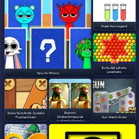
Water Sort Legend
Burbuilak Lehertu
Lasaitzeko
Sprunki Whooo
Brainrot:
Screw Nuts Bolts: Zurezko
Desberdintasunak
Puzzlea Ebatzi
Gun Match Screw
Aurkitzeko Erronka