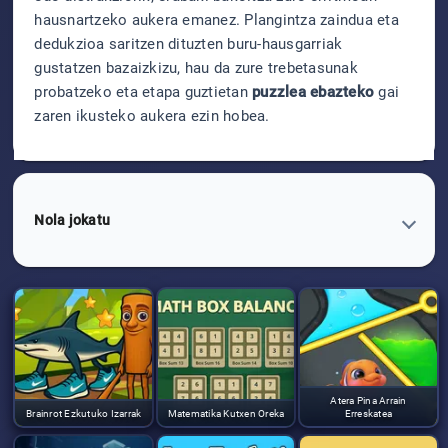
hausnartzeko aukera emanez. Plangintza zaindua eta
dedukzioa saritzen dituzten buru-hausgarriak
gustatzen bazaizkizu, hau da zure trebetasunak
probatzeko eta etapa guztietan
puzzlea ebazteko
gai
zaren ikusteko aukera ezin hobea.
Nola jokatu
Atera Pina Arrain
Brainrot Ezkutuko Izarrak
Matematika Kutxen Oreka
Erreskatea