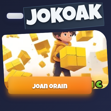
jokoak
Joan orain