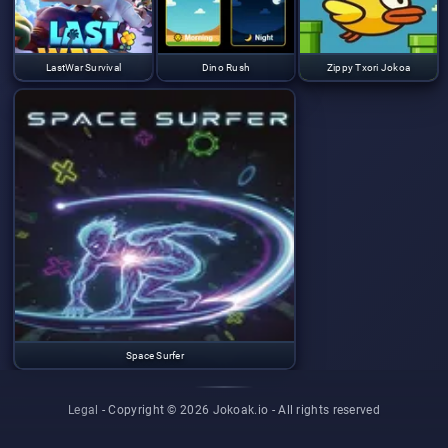
LastWar Survival
Dino Rush
Zippy Txori Jokoa
Space Surfer
Legal
- Copyright © 2026 Jokoak.io -
All rights reserved