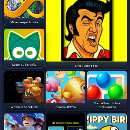
Minesweeper Infinite
Lagundu Sprunky
Elvis Funny Face
Marble Snap: Kolore
Whiskers Abenturak
Arrainak Batzea
Puzzle Jokoa