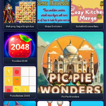
Mahjong Saga Sorgindua
Maze Evolution
Sukalde Erosoa Batu
Foodies 2048
Fruta Batzea 2048
Pic Pie Wonders