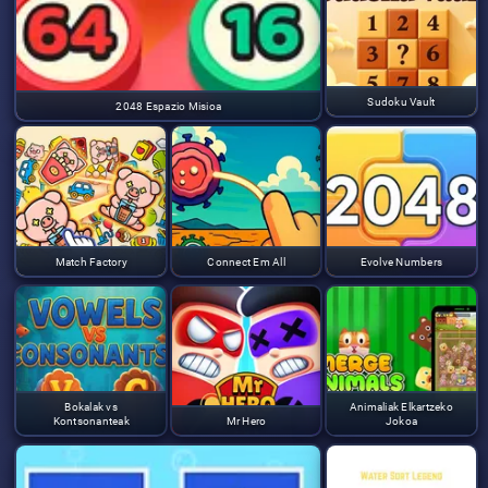
Sudoku Vault
2048 Espazio Misioa
Match Factory
Connect Em All
Evolve Numbers
Bokalak vs
Animaliak Elkartzeko
Kontsonanteak
Mr Hero
Jokoa