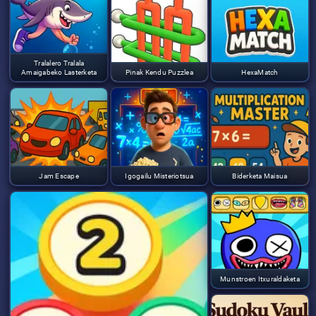
Tralalero Tralala
Amaigabeko Lasterketa
Pinak Kendu Puzzlea
HexaMatch
Jam Escape
Igogailu Misteriotsua
Biderketa Maisua
Munstroen Itxuraldaketa