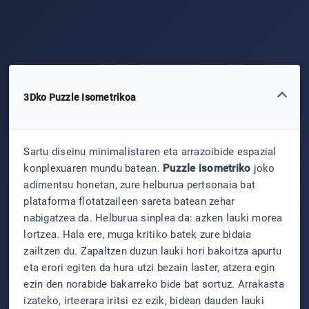
3Dko Puzzle Isometrikoa
Sartu diseinu minimalistaren eta arrazoibide espazial
konplexuaren mundu batean.
Puzzle isometriko
joko
adimentsu honetan, zure helburua pertsonaia bat
plataforma flotatzaileen sareta batean zehar
nabigatzea da. Helburua sinplea da: azken lauki morea
lortzea. Hala ere, muga kritiko batek zure bidaia
zailtzen du. Zapaltzen duzun lauki hori bakoitza apurtu
eta erori egiten da hura utzi bezain laster, atzera egin
ezin den norabide bakarreko bide bat sortuz. Arrakasta
izateko, irteerara iritsi ez ezik, bidean dauden lauki