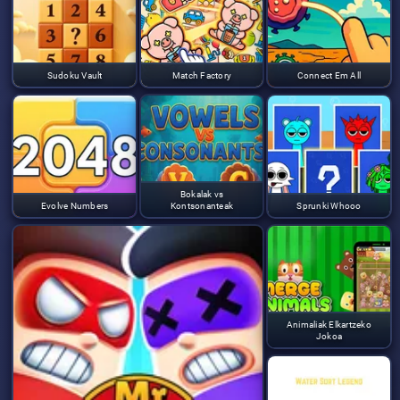
Sudoku Vault
Match Factory
Connect Em All
Bokalak vs
Evolve Numbers
Kontsonanteak
Sprunki Whooo
Animaliak Elkartzeko
Jokoa