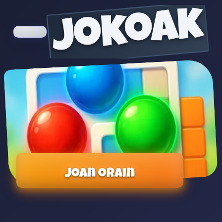
jokoak
Joan orain