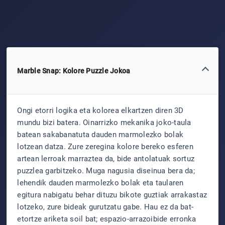
Marble Snap: Kolore Puzzle Jokoa
Ongi etorri logika eta kolorea elkartzen diren 3D
mundu bizi batera. Oinarrizko mekanika joko-taula
batean sakabanatuta dauden marmolezko bolak
lotzean datza. Zure zeregina kolore bereko esferen
artean lerroak marraztea da, bide antolatuak sortuz
puzzlea garbitzeko. Muga nagusia diseinua bera da;
lehendik dauden marmolezko bolak eta taularen
egitura nabigatu behar dituzu bikote guztiak arrakastaz
lotzeko, zure bideak gurutzatu gabe. Hau ez da bat-
etortze ariketa soil bat; espazio-arrazoibide erronka