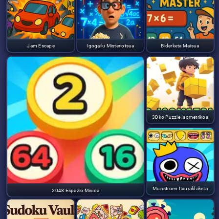
Jam Escape
Igogailu Misteriotsua
Biderketa Maisua
3Dko Puzzle Isometrikoa
Munstroen Itxuraldaketa
2048 Espazio Misioa