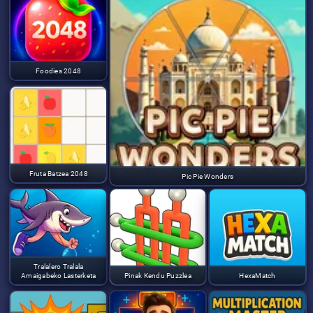
Foodies 2048
Fruta Batzea 2048
Pic Pie Wonders
Tralalero Tralala
Amaigabeko Lasterketa
Pinak Kendu Puzzlea
HexaMatch