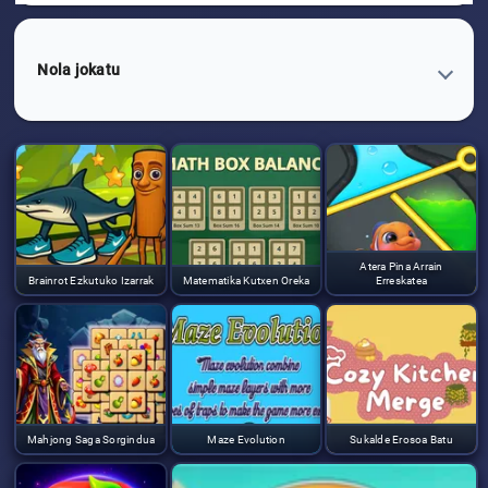
Nola jokatu
Atera Pina Arrain
Brainrot Ezkutuko Izarrak
Matematika Kutxen Oreka
Erreskatea
Mahjong Saga Sorgindua
Maze Evolution
Sukalde Erosoa Batu