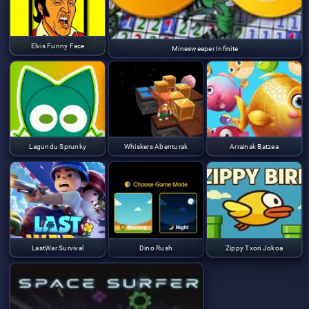
Elvis Funny Face
Minesweeper Infinite
Lagundu Sprunky
Whiskers Abenturak
Arrainak Batzea
LastWar Survival
Dino Rush
Zippy Txori Jokoa