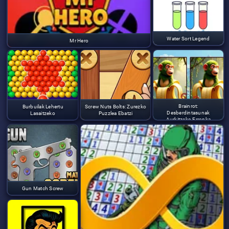
Water Sort Legend
Mr Hero
Brainrot:
Burbuilak Lehertu
Screw Nuts Bolts: Zurezko
Desberdintasunak
Lasaitzeko
Puzzlea Ebatzi
Aurkitzeko Erronka
Gun Match Screw