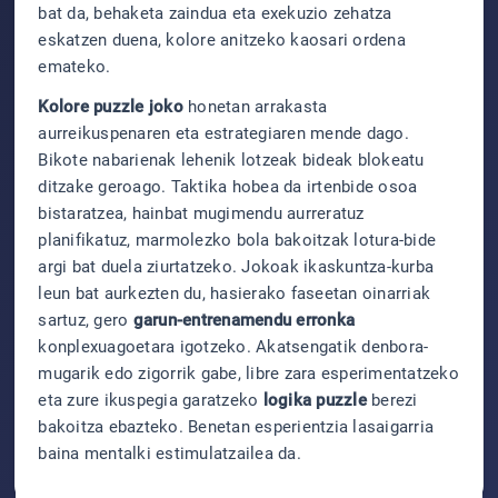
bat da, behaketa zaindua eta exekuzio zehatza
eskatzen duena, kolore anitzeko kaosari ordena
emateko.
Kolore puzzle joko
honetan arrakasta
aurreikuspenaren eta estrategiaren mende dago.
Bikote nabarienak lehenik lotzeak bideak blokeatu
ditzake geroago. Taktika hobea da irtenbide osoa
bistaratzea, hainbat mugimendu aurreratuz
planifikatuz, marmolezko bola bakoitzak lotura-bide
argi bat duela ziurtatzeko. Jokoak ikaskuntza-kurba
leun bat aurkezten du, hasierako faseetan oinarriak
sartuz, gero
garun-entrenamendu erronka
konplexuagoetara igotzeko. Akatsengatik denbora-
mugarik edo zigorrik gabe, libre zara esperimentatzeko
eta zure ikuspegia garatzeko
logika puzzle
berezi
bakoitza ebazteko. Benetan esperientzia lasaigarria
baina mentalki estimulatzailea da.