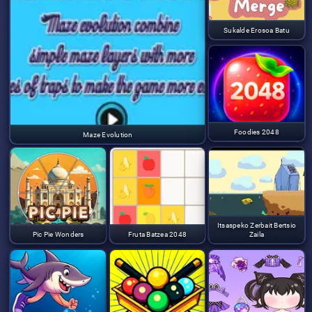
Sukalde Erosoa Batu
Foodies 2048
Maze Evolution
Itsaspeko Zerbait Bertsio
Pic Pie Wonders
Fruta Batzea 2048
Zaila