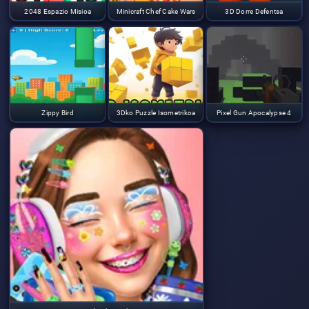
2048 Espazio Misioa
Minicraft Chef Cake Wars
3D Dorre Defentsa
Zippy Bird
3Dko Puzzle Isometrikoa
Pixel Gun Apocalypse 4