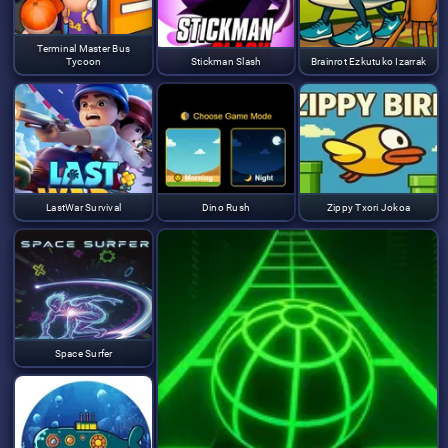
Terminal Master Bus
Tycoon
Stickman Slash
Brainrot Ezkutuko Izarrak
LastWar Survival
Dino Rush
Zippy Txori Jokoa
Space Surfer