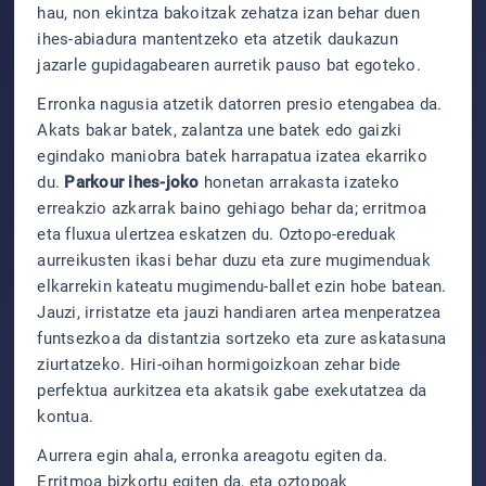
hau, non ekintza bakoitzak zehatza izan behar duen
ihes-abiadura mantentzeko eta atzetik daukazun
jazarle gupidagabearen aurretik pauso bat egoteko.
Erronka nagusia atzetik datorren presio etengabea da.
Akats bakar batek, zalantza une batek edo gaizki
egindako maniobra batek harrapatua izatea ekarriko
du.
Parkour ihes-joko
honetan arrakasta izateko
erreakzio azkarrak baino gehiago behar da; erritmoa
eta fluxua ulertzea eskatzen du. Oztopo-ereduak
aurreikusten ikasi behar duzu eta zure mugimenduak
elkarrekin kateatu mugimendu-ballet ezin hobe batean.
Jauzi, irristatze eta jauzi handiaren artea menperatzea
funtsezkoa da distantzia sortzeko eta zure askatasuna
ziurtatzeko. Hiri-oihan hormigoizkoan zehar bide
perfektua aurkitzea eta akatsik gabe exekutatzea da
kontua.
Aurrera egin ahala, erronka areagotu egiten da.
Erritmoa bizkortu egiten da, eta oztopoak