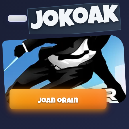
jokoak
Joan orain