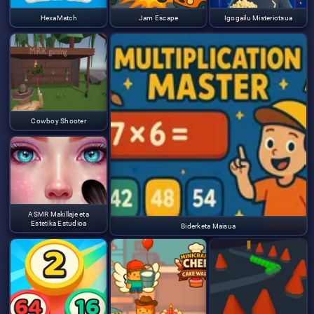
HexaMatch
Jam Escape
Igogailu Misteriotsua
Cowboy Shooter
ASMR Makillaje eta
Estetika Estudioa
Biderketa Maisua