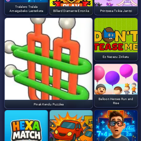
Tralalero Tralala
Amaigabeko Lasterketa
Billiard Diamante Erronka
Printzesa Txikia Jantzi
Ez Nazazu Zirikatu
Balloon Heroes Run and
Rise
Pinak Kendu Puzzlea