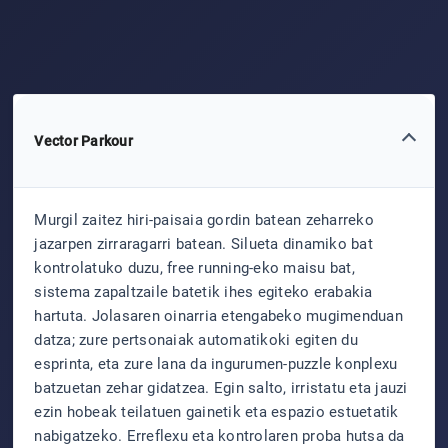
Vector Parkour
Murgil zaitez hiri-paisaia gordin batean zeharreko
jazarpen zirraragarri batean. Silueta dinamiko bat
kontrolatuko duzu, free running-eko maisu bat,
sistema zapaltzaile batetik ihes egiteko erabakia
hartuta. Jolasaren oinarria etengabeko mugimenduan
datza; zure pertsonaiak automatikoki egiten du
esprinta, eta zure lana da ingurumen-puzzle konplexu
batzuetan zehar gidatzea. Egin salto, irristatu eta jauzi
ezin hobeak teilatuen gainetik eta espazio estuetatik
nabigatzeko. Erreflexu eta kontrolaren proba hutsa da