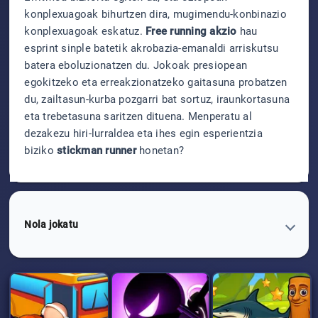
konplexuagoak bihurtzen dira, mugimendu-konbinazio
konplexuagoak eskatuz.
Free running akzio
hau
esprint sinple batetik akrobazia-emanaldi arriskutsu
batera eboluzionatzen du. Jokoak presiopean
egokitzeko eta erreakzionatzeko gaitasuna probatzen
du, zailtasun-kurba pozgarri bat sortuz, iraunkortasuna
eta trebetasuna saritzen dituena. Menperatu al
dezakezu hiri-lurraldea eta ihes egin esperientzia
biziko
stickman runner
honetan?
Nola jokatu