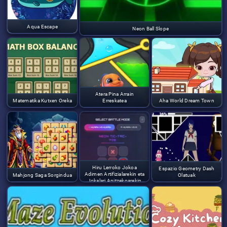
Aqua Escape
Neon Ball Slope
Atera Pina Arrain
Matematika Kutxen Oreka
Erreskatea
Aha World Dream Town
Hiru Lerroko Jokoa
Espazio Geometry Dash
Adimen Artifizialarekin eta
Mahjong Saga Sorgindua
Olatuak
Jokalari Anitzekoarekin