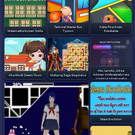
Terminal Master Bus
Atera Pina Arrain
Matematika Kutxen Oreka
Tycoon
Erreskatea
Hiru Lerroko Jokoa
Adimen Artifizialarekin eta
Aha World Dream Town
Mahjong Saga Sorgindua
Jokalari Anitzekoarekin
Maze Evolution