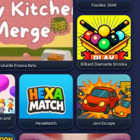
Foodies 2048
Billiard Diamante Erronka
Sukalde Erosoa Batu
un and
HexaMatch
Jam Escape