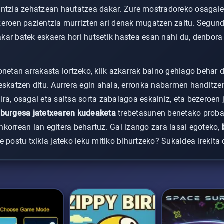
entzia zehatzean hautatzea dakar. Zure mostradoreko osagaie
eroen pazientzia murrizten ari denak mugatzen zaitu. Segundo
ar batek eskaera hori hutsetik hastea esan nahi du, denbora 
netan arrakasta lortzeko, klik azkarrak baino gehiago behar d
eskatzen ditu. Aurrera egin ahala, erronka nabarmen handitze
ra, osagai eta saltsa sorta zabalagoa eskainiz, eta bezeroen
burgesa jatetxearen kudeaketa
trebetasunen benetako proba 
korrean lan egitera behartuz. Gai izango zara lasai egoteko,
e postu txikia jateko leku mitiko bihurtzeko? Sukaldea irekita