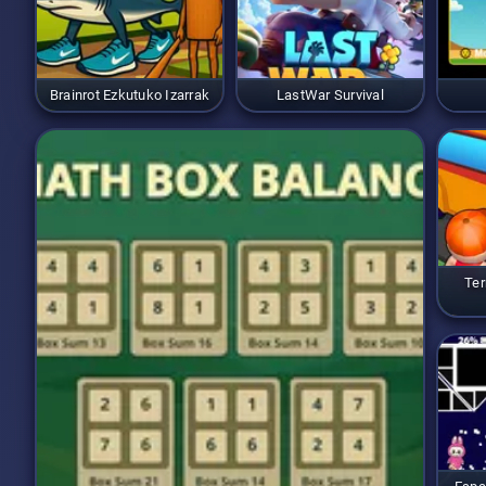
Brainrot Ezkutuko Izarrak
LastWar Survival
Ter