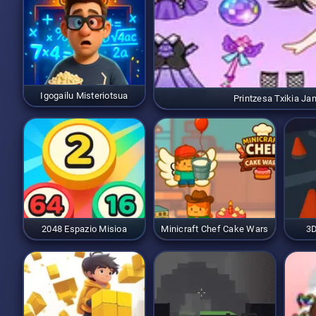
Igogailu Misteriotsua
Printzesa Txikia Jan
2048 Espazio Misioa
Minicraft Chef Cake Wars
3D