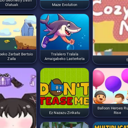
zio Geometry Dash
Olatuak
Maze Evolution
peko Zerbait Bertsio
Tralalero Tralala
Zaila
Amaigabeko Lasterketa
Balloon Heroes R
Ez Nazazu Zirikatu
Rise