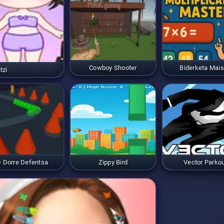
Cowboy Shooter
Biderketa Mai
tzi
 Dorre Defentsa
Zippy Bird
Vector Parko