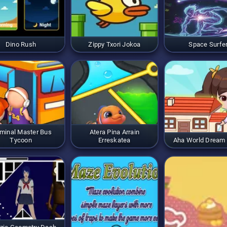
Dino Rush
Zippy Txori Jokoa
Space Surfe
minal Master Bus
Atera Pina Arrain
Tycoon
Erreskatea
Aha World Dream