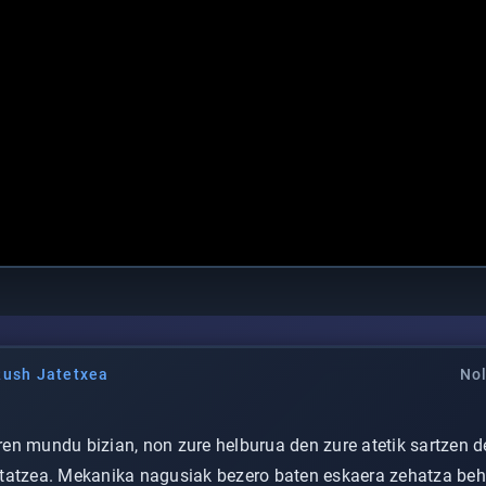
Rush Jatetxea
Nol
uaren mundu bizian, non zure helburua den zure atetik sartzen 
tatzea. Mekanika nagusiak bezero baten eskaera zehatza beha