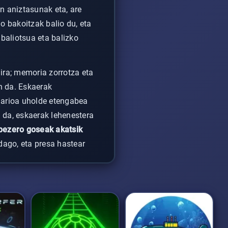
n aniztasunak eta, are
 bakoitzak balio du, eta
baliotsua eta balizko
ira; memoria zorrotza eta
n da. Eskaerak
 jarioa uholde etengabea
da, eskaerak lehenestera
bezero goseak akatsik
 dago, eta presa hastear