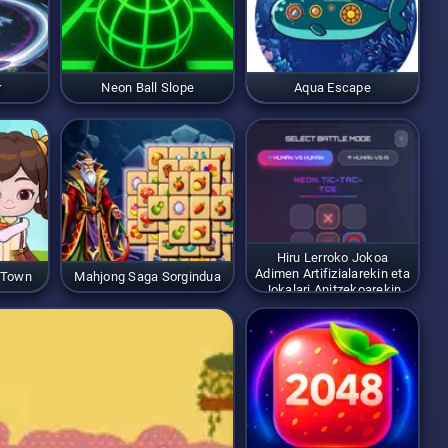
r
Neon Ball Slope
Aqua Escape
Hiru Lerroko Jokoa
Adimen Artifizialarekin eta
 Town
Mahjong Saga Sorgindua
Jokalari Anitzekoarekin