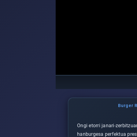
Burger 
Ongi etorri janari-zerbitz
hanburgesa perfektua pres