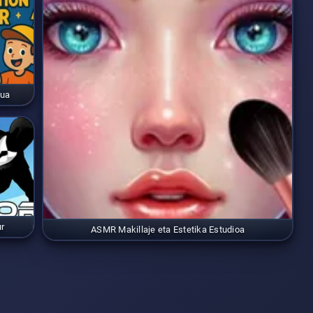
sua
ur
ASMR Makillaje eta Estetika Estudioa