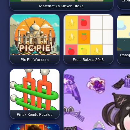
Espa
Matematika Kutxen Oreka
Itsas
Pic Pie Wonders
Fruta Batzea 2048
Pinak Kendu Puzzlea