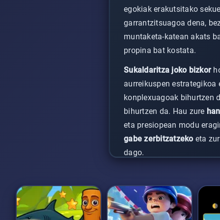
egokiak erakutsitako seku
garrantzitsuagoa dena, bez
muntaketa-katean akats bak
propina bat kostata.
Sukaldaritza joko bizkor
ho
aurreikuspen estrategikoa 
konplexuagoak bihurtzen di
bihurtzen da. Hau zure
han
eta presiopean modu eragin
gabe zerbitzatzeko
eta zur
dago.