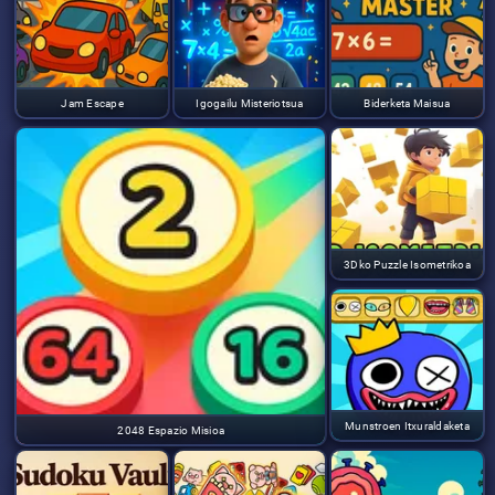
Jam Escape
Igogailu Misteriotsua
Biderketa Maisua
3Dko Puzzle Isometrikoa
Munstroen Itxuraldaketa
2048 Espazio Misioa