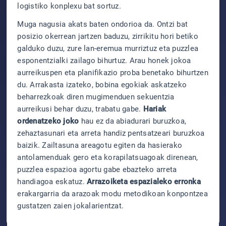
logistiko konplexu bat sortuz.
Muga nagusia akats baten ondorioa da. Ontzi bat
posizio okerrean jartzen baduzu, zirrikitu hori betiko
galduko duzu, zure lan-eremua murriztuz eta puzzlea
esponentzialki zailago bihurtuz. Arau honek jokoa
aurreikuspen eta planifikazio proba benetako bihurtzen
du. Arrakasta izateko, bobina egokiak askatzeko
beharrezkoak diren mugimenduen sekuentzia
aurreikusi behar duzu, trabatu gabe.
Hariak
ordenatzeko joko
hau ez da abiadurari buruzkoa,
zehaztasunari eta arreta handiz pentsatzeari buruzkoa
baizik. Zailtasuna areagotu egiten da hasierako
antolamenduak gero eta korapilatsuagoak direnean,
puzzlea espazioa agortu gabe ebazteko arreta
handiagoa eskatuz.
Arrazoiketa espazialeko erronka
erakargarria da arazoak modu metodikoan konpontzea
gustatzen zaien jokalarientzat.