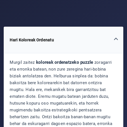
Hari Koloreak Ordenatu
Murgil zaitez
koloreak ordenatzeko puzzle
zoragarri
eta erronka batean, non zure zeregina hari-bobina
biziak antolatzea den. Helburua sinplea da: bobina
bakoitza bere kolorearekin bat datorren ontzira
mugitu. Hala ere, mekanikek bira garrantzitsu bat
ematen diote. Eremu mugatu batean jarduten duzu,
hutsune kopuru oso mugatuarekin, eta horrek
mugimendu bakoitza estrategikoki pentsatzera
behartzen zaitu. Ontzi bakoitza banan-banan mugitu
behar da eskuragarri dagoen espazio batera, erronka