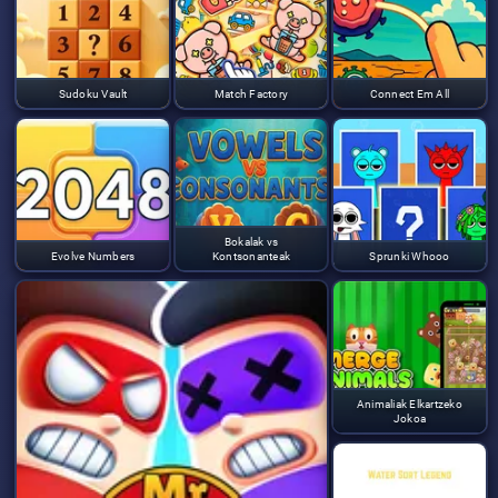
Sudoku Vault
Match Factory
Connect Em All
Bokalak vs
Evolve Numbers
Kontsonanteak
Sprunki Whooo
Animaliak Elkartzeko
Jokoa