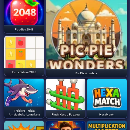
Foodies 2048
Fruta Batzea 2048
Pic Pie Wonders
Tralalero Tralala
Amaigabeko Lasterketa
Pinak Kendu Puzzlea
HexaMatch