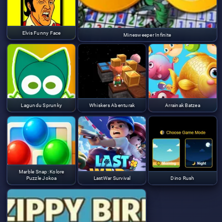
Elvis Funny Face
Minesweeper Infinite
Lagundu Sprunky
Whiskers Abenturak
Arrainak Batzea
Marble Snap: Kolore
Puzzle Jokoa
LastWar Survival
Dino Rush