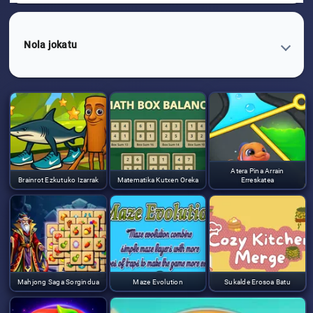
Nola jokatu
Atera Pina Arrain
Brainrot Ezkutuko Izarrak
Matematika Kutxen Oreka
Erreskatea
Mahjong Saga Sorgindua
Maze Evolution
Sukalde Erosoa Batu