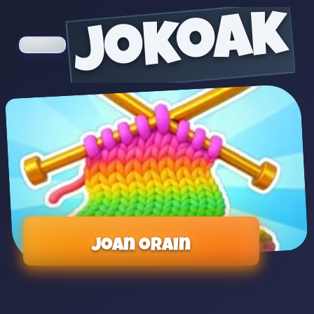
jokoak
Joan orain