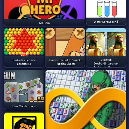
Water Sort Legend
Mr Hero
Brainrot:
Burbuilak Lehertu
Screw Nuts Bolts: Zurezko
Desberdintasunak
Lasaitzeko
Puzzlea Ebatzi
Aurkitzeko Erronka
Gun Match Screw