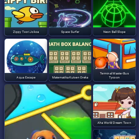
Zippy Txori Jokoa
Space Surfer
Neon Ball Slope
Terminal Master Bus
Aqua Escape
Matematika Kutxen Oreka
Tycoon
Aha World Dream Town