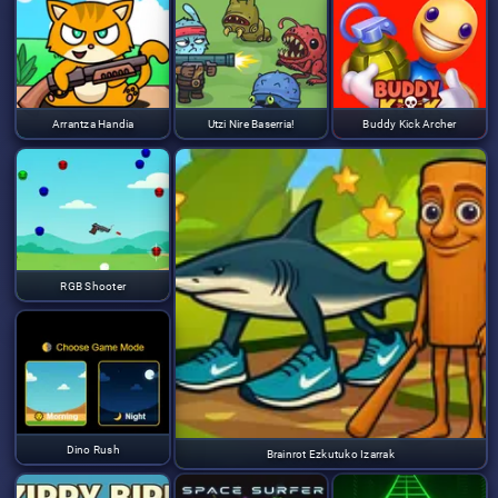
Arrantza Handia
Utzi Nire Baserria!
Buddy Kick Archer
RGB Shooter
Dino Rush
Brainrot Ezkutuko Izarrak