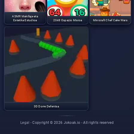
ASMR Makillaje eta
Estetika Estudioa
2048 Espazio Misioa
Minicraft Chef Cake Wars
3D Dorre Defentsa
Legal
- Copyright © 2026 Jokoak.io -
All rights reserved