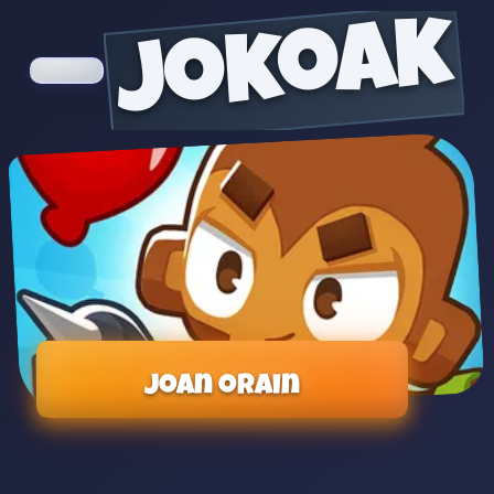
jokoak
Joan orain