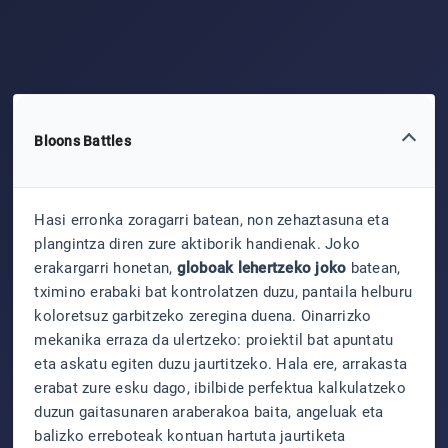
Bloons Battles
Hasi erronka zoragarri batean, non zehaztasuna eta
plangintza diren zure aktiborik handienak. Joko
erakargarri honetan,
globoak lehertzeko joko
batean,
tximino erabaki bat kontrolatzen duzu, pantaila helburu
koloretsuz garbitzeko zeregina duena. Oinarrizko
mekanika erraza da ulertzeko: proiektil bat apuntatu
eta askatu egiten duzu jaurtitzeko. Hala ere, arrakasta
erabat zure esku dago, ibilbide perfektua kalkulatzeko
duzun gaitasunaren araberakoa baita, angeluak eta
balizko erreboteak kontuan hartuta jaurtiketa