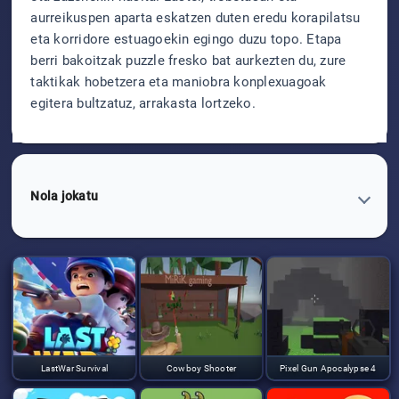
aurreikuspen aparta eskatzen duten eredu korapilatsu
eta korridore estuagoekin egingo duzu topo. Etapa
berri bakoitzak puzzle fresko bat aurkezten du, zure
taktikak hobetzera eta maniobra konplexuagoak
egitera bultzatuz, arrakasta lortzeko.
Nola jokatu
LastWar Survival
Cowboy Shooter
Pixel Gun Apocalypse 4