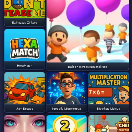
Ez Nazazu Zirikatu
HexaMatch
Balloon Heroes Run and Rise
Jam Escape
Igogailu Misteriotsua
Biderketa Maisua