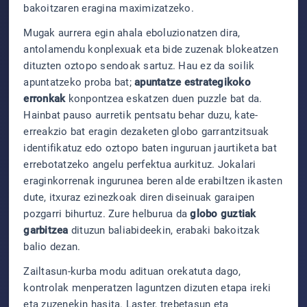
bakoitzaren eragina maximizatzeko.
Mugak aurrera egin ahala eboluzionatzen dira,
antolamendu konplexuak eta bide zuzenak blokeatzen
dituzten oztopo sendoak sartuz. Hau ez da soilik
apuntatzeko proba bat;
apuntatze estrategikoko
erronkak
konpontzea eskatzen duen puzzle bat da.
Hainbat pauso aurretik pentsatu behar duzu, kate-
erreakzio bat eragin dezaketen globo garrantzitsuak
identifikatuz edo oztopo baten inguruan jaurtiketa bat
errebotatzeko angelu perfektua aurkituz. Jokalari
eraginkorrenak ingurunea beren alde erabiltzen ikasten
dute, itxuraz ezinezkoak diren diseinuak garaipen
pozgarri bihurtuz. Zure helburua da
globo guztiak
garbitzea
dituzun baliabideekin, erabaki bakoitzak
balio dezan.
Zailtasun-kurba modu adituan orekatuta dago,
kontrolak menperatzen laguntzen dizuten etapa ireki
eta zuzenekin hasita. Laster, trebetasun eta