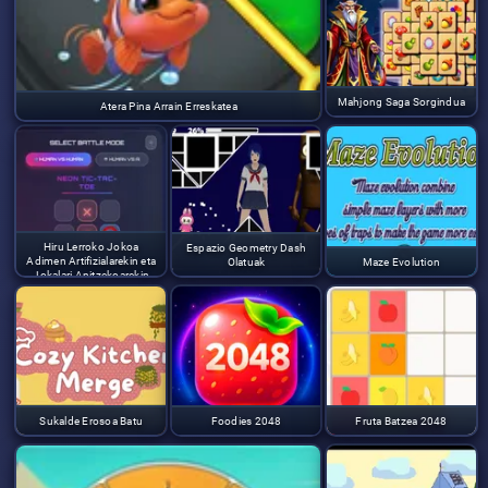
Mahjong Saga Sorgindua
Atera Pina Arrain Erreskatea
Hiru Lerroko Jokoa
Espazio Geometry Dash
Adimen Artifizialarekin eta
Olatuak
Maze Evolution
Jokalari Anitzekoarekin
Sukalde Erosoa Batu
Foodies 2048
Fruta Batzea 2048