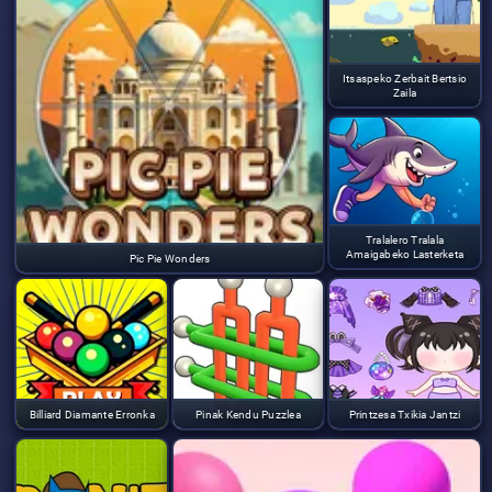
Itsaspeko Zerbait Bertsio
Zaila
Tralalero Tralala
Amaigabeko Lasterketa
Pic Pie Wonders
Billiard Diamante Erronka
Pinak Kendu Puzzlea
Printzesa Txikia Jantzi