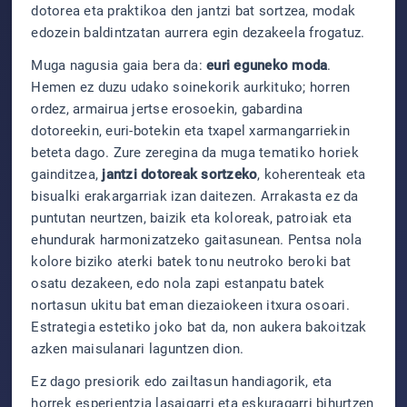
dotorea eta praktikoa den jantzi bat sortzea, modak
edozein baldintzatan aurrera egin dezakeela frogatuz.
Muga nagusia gaia bera da:
euri eguneko moda
.
Hemen ez duzu udako soinekorik aurkituko; horren
ordez, armairua jertse erosoekin, gabardina
dotoreekin, euri-botekin eta txapel xarmangarriekin
beteta dago. Zure zeregina da muga tematiko horiek
gainditzea,
jantzi dotoreak sortzeko
, koherenteak eta
bisualki erakargarriak izan daitezen. Arrakasta ez da
puntutan neurtzen, baizik eta koloreak, patroiak eta
ehundurak harmonizatzeko gaitasunean. Pentsa nola
kolore biziko aterki batek tonu neutroko beroki bat
osatu dezakeen, edo nola zapi estanpatu batek
nortasun ukitu bat eman diezaiokeen itxura osoari.
Estrategia estetiko joko bat da, non aukera bakoitzak
azken maisulanari laguntzen dion.
Ez dago presiorik edo zailtasun handiagorik, eta
horrek esperientzia lasaigarri eta eskuragarri bihurtzen