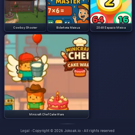
Cowboy Shooter
Biderketa Maisua
2048 Espazio Misioa
Minicraft Chef Cake Wars
Legal
- Copyright © 2026 Jokoak.io -
All rights reserved