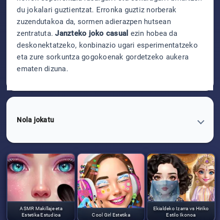
du jokalari guztientzat. Erronka guztiz norberak
zuzendutakoa da, sormen adierazpen hutsean
zentratuta.
Janzteko joko casual
ezin hobea da
deskonektatzeko, konbinazio ugari esperimentatzeko
eta zure sorkuntza gogokoenak gordetzeko aukera
ematen dizuna.
Nola jokatu
ASMR Makillaje eta
Ekialdeko Izarra vs Hiriko
Estetika Estudioa
Cool Girl Estetika
Estilo Ikonoa