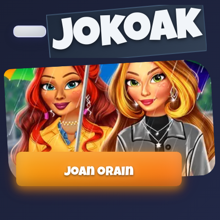
jokoak
Joan orain