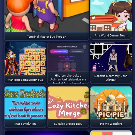
Aha World Dream Town
Terminal Master Bus Tycoon
Hiru Lerroko Jokoa
Espazio Geometry Dash
Adimen Artifizialarekin eta
Mahjong Saga Sorgindua
Olatuak
Jokalari Anitzekoarekin
Maze Evolution
Sukalde Erosoa Batu
Pic Pie Wonders