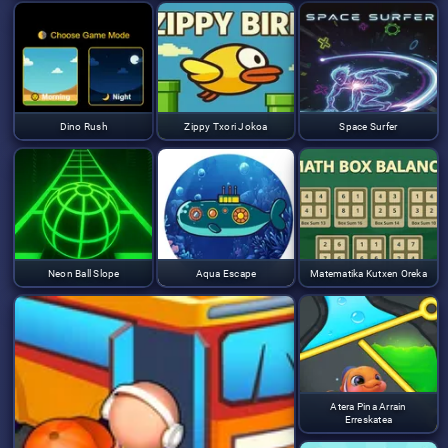
Dino Rush
Zippy Txori Jokoa
Space Surfer
Neon Ball Slope
Aqua Escape
Matematika Kutxen Oreka
Atera Pina Arrain
Erreskatea