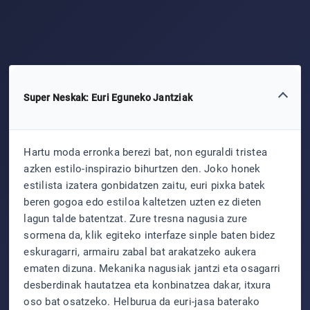
Super Neskak: Euri Eguneko Jantziak
Hartu moda erronka berezi bat, non eguraldi tristea
azken estilo-inspirazio bihurtzen den. Joko honek
estilista izatera gonbidatzen zaitu, euri pixka batek
beren gogoa edo estiloa kaltetzen uzten ez dieten
lagun talde batentzat. Zure tresna nagusia zure
sormena da, klik egiteko interfaze sinple baten bidez
eskuragarri, armairu zabal bat arakatzeko aukera
ematen dizuna. Mekanika nagusiak jantzi eta osagarri
desberdinak hautatzea eta konbinatzea dakar, itxura
oso bat osatzeko. Helburua da euri-jasa baterako