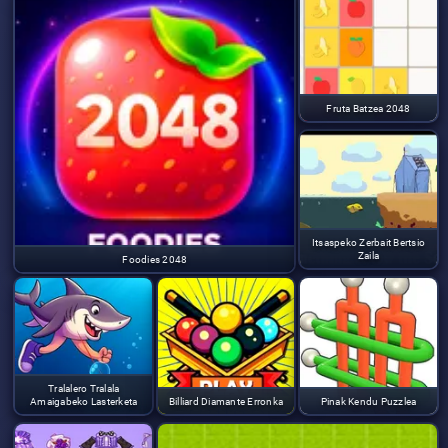
Fruta Batzea 2048
Itsaspeko Zerbait Bertsio
Zaila
Foodies 2048
Tralalero Tralala
Amaigabeko Lasterketa
Billiard Diamante Erronka
Pinak Kendu Puzzlea