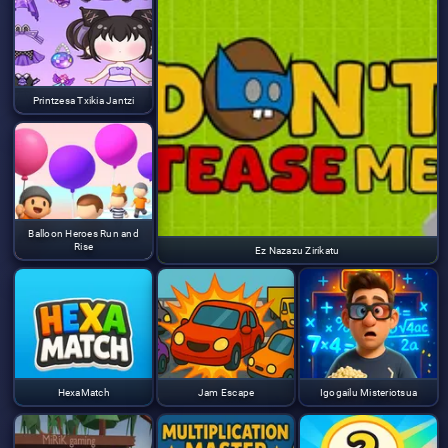
Printzesa Txikia Jantzi
Balloon Heroes Run and
Rise
Ez Nazazu Zirikatu
HexaMatch
Jam Escape
Igogailu Misteriotsua