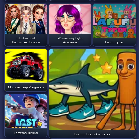
Eskolara Itzuli:
Wednesday Light
Uniformeen Edizioa
Academia
Lafufu Typer
Monster Jeep Margoketa
LastWar Survival
Brainrot Ezkutuko Izarrak