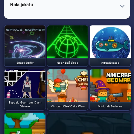
Nola jokatu
Space Surfer
Neon Ball Slope
Aqua Escape
Espazio Geometry Dash
Olatuak
Minicraft Chef Cake Wars
Minicraft Bedwars