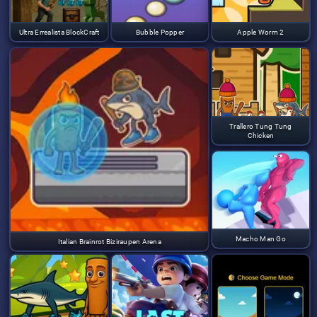
Ultra Errealista BlockCraft
Bubble Popper
Apple Worm 2
Trallero Tung Tung
Chicken
Macho Man Go
Italian Brainrot Biziraupen Arena