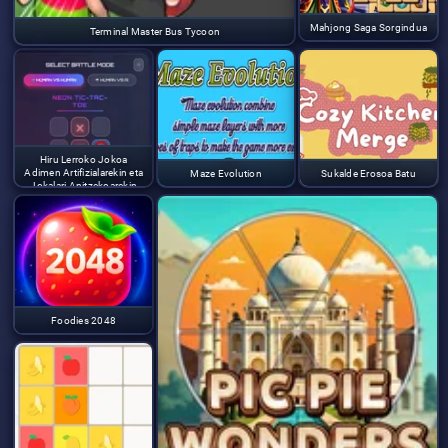
Mahjong Saga Sorgindua
Terminal Master Bus Tycoon
Hiru Lerroko Jokoa
Adimen Artifizialarekin eta
Maze Evolution
Sukalde Erosoa Batu
Jokalari Anitzekoarekin
Foodies 2048