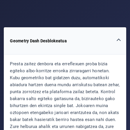
Geometry Dash Desblokeatua
Presta zaitez denbora eta erreflexuen proba bizia
egiteko albo-korritze erronka zirraragarri honetan.
Kubu geometriko bat gidatzen duzu, automatikoki
abiadura hartzen duena mundu arriskutsu batean zehar,
punta zorrotzez eta plataforma zailaz beteta. Kontrol
bakarra salto egiteko gaitasuna da, bizirauteko gako
bihurtzen den ekintza sinple bat. Jokoaren muina
oztopoen etengabeko jarioari erantzutea da, non akats
bakar batek hasieratik berriro hastea esan nahi duen.
Zure helburua ahalik eta urrunen nabigatzea da, zure