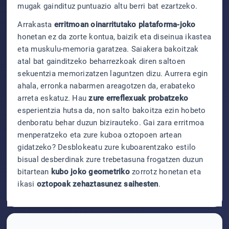
mugak gaindituz puntuazio altu berri bat ezartzeko.
Arrakasta
erritmoan oinarritutako plataforma-joko
honetan ez da zorte kontua, baizik eta diseinua ikastea
eta muskulu-memoria garatzea. Saiakera bakoitzak
atal bat gainditzeko beharrezkoak diren saltoen
sekuentzia memorizatzen laguntzen dizu. Aurrera egin
ahala, erronka nabarmen areagotzen da, erabateko
arreta eskatuz. Hau
zure erreflexuak probatzeko
esperientzia hutsa da, non salto bakoitza ezin hobeto
denboratu behar duzun bizirauteko. Gai zara erritmoa
menperatzeko eta zure kuboa oztopoen artean
gidatzeko? Desblokeatu zure kuboarentzako estilo
bisual desberdinak zure trebetasuna frogatzen duzun
bitartean
kubo joko geometriko
zorrotz honetan eta
ikasi
oztopoak zehaztasunez saihesten
.