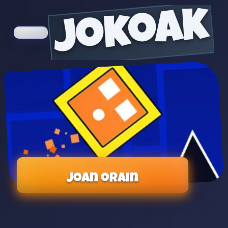
jokoak
Joan orain