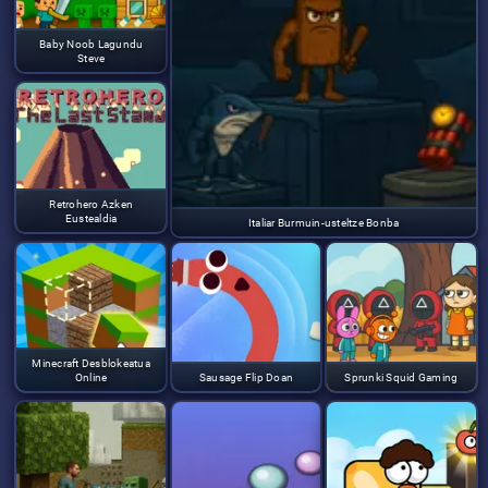
Baby Noob Lagundu
Steve
Retrohero Azken
Eustealdia
Italiar Burmuin-usteltze Bonba
Minecraft Desblokeatua
Online
Sausage Flip Doan
Sprunki Squid Gaming