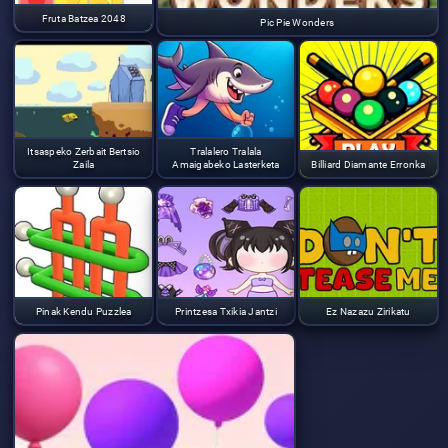
Fruta Batzea 2048
Pic Pie Wonders
Itsaspeko Zerbait Bertsio
Tralalero Tralala
Zaila
Amaigabeko Lasterketa
Billiard Diamante Erronka
Pinak Kendu Puzzlea
Printzesa Txikia Jantzi
Ez Nazazu Zirikatu