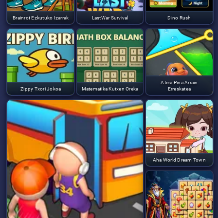
Brainrot Ezkutuko Izarrak
LastWar Survival
Dino Rush
Atera Pina Arrain
Zippy Txori Jokoa
Matematika Kutxen Oreka
Erreskatea
Aha World Dream Town