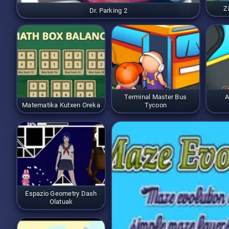
Z
Dr. Parking 2
Terminal Master Bus
A
Matematika Kutxen Oreka
Tycoon
Espazio Geometry Dash
Olatuak