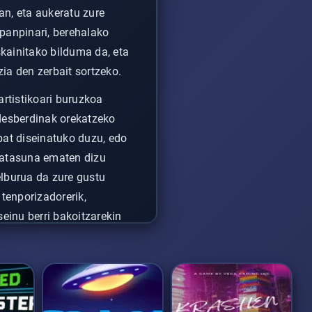
an, eta aukeratu zure
 panpinari, berehalako
kainitako bilduma da, eta
ia den zerbait sortzeko.
rtistikoari buruzkoa
 desberdinak orekatzeko
bat diseinatuko duzu, edo
atasuna ematen dizu
elburua da zure gustu
 tenporizadorerik,
seinu berri bakoitzarekin