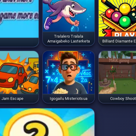
Tralalero Tralala
Amaigabeko Lasterketa
Billiard Diamante 
Jam Escape
Igogailu Misteriotsua
Cowboy Shoot