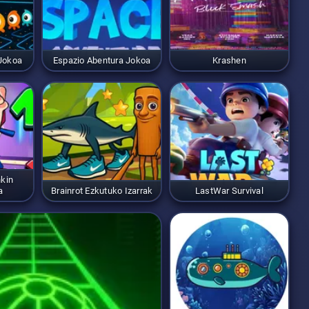
 Jokoa
Espazio Abentura Jokoa
Krashen
nkin
a
Brainrot Ezkutuko Izarrak
LastWar Survival