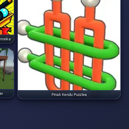
Erronka
er
Pinak Kendu Puzzlea