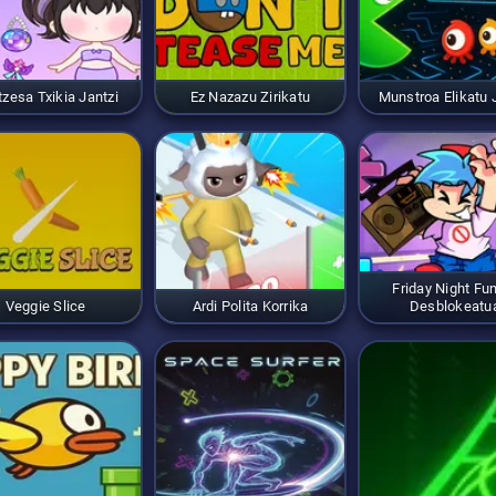
tzesa Txikia Jantzi
Ez Nazazu Zirikatu
Munstroa Elikatu
Friday Night Fu
Veggie Slice
Ardi Polita Korrika
Desblokeatu