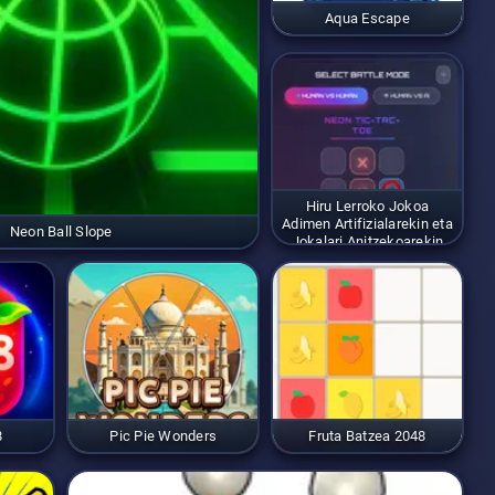
Aqua Escape
Hiru Lerroko Jokoa
Adimen Artifizialarekin eta
Neon Ball Slope
Jokalari Anitzekoarekin
8
Pic Pie Wonders
Fruta Batzea 2048