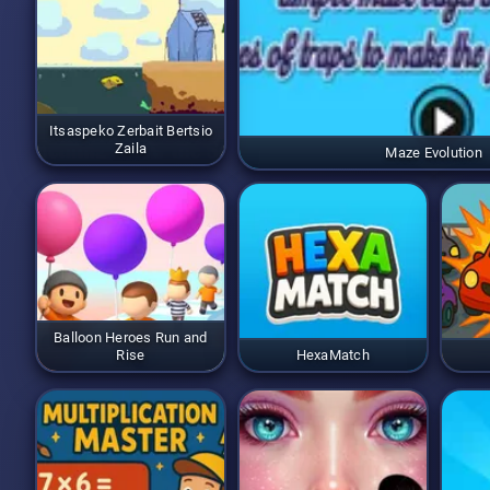
Itsaspeko Zerbait Bertsio
Zaila
Maze Evolution
Balloon Heroes Run and
Rise
HexaMatch