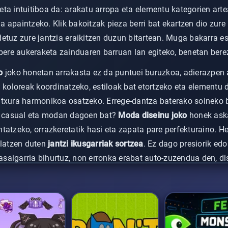
ta intuitiboa da: arakatu arropa eta elementu kategorien arte
 apaintzeko. Klik bakoitzak pieza berri bat ekartzen dio zure
etuz zure jantzia eraikitzen duzun bitartean. Muga bakarra es
 bere aukeraketa zainduaren barruan lan egiteko, benetan berez
o
joko honetan arrakasta ez da puntuei buruzkoa, adierazpen a
a koloreak koordinatzeko, estiloak bat etortzeko eta elementu
itxura harmonikoa osatzeko. Errege-dantza baterako soineko 
zi casual eta modan dagoen bat?
Moda diseinu joko
honek ask
tatzeko, orrazkeretatik hasi eta zapata pare perfekturaino. H
slatzen duten
jantzi ikusgarriak sortzea
. Ez dago presiorik edo
lasaigarria bihurtuz, non erronka erabat auto-zuzendua den, di
tzera animatuz.