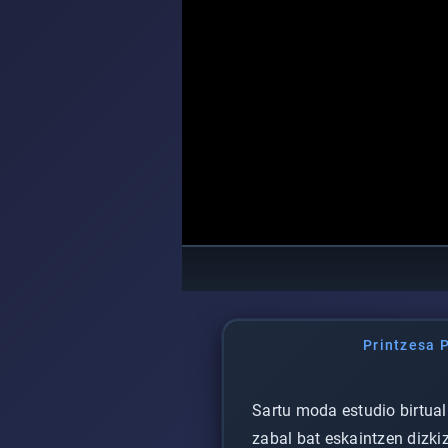
Printzesa 
Sartu moda estudio birtua
zabal bat eskaintzen dizkiz