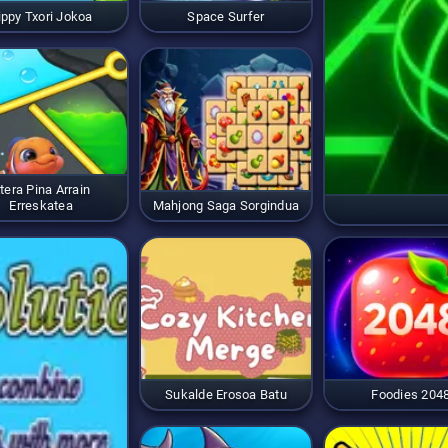
ippy Txori Jokoa
Space Surfer
tera Pina Arrain
Erreskatea
Mahjong Saga Sorgindua
Sukalde Erosoa Batu
Foodies 204