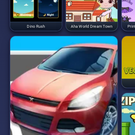
Dino Rush
Aha World Dream Town
Prin