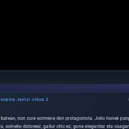
Panpina Jantzi Jokoa 2
l batean, non zure sormena den protagonista. Joko honek panp
u, soineko dotoreez, gailur chic-ez, gona elegantez eta osagarr