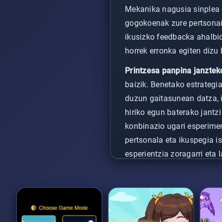
Mekanika nagusia sinplea e
gogokoenak zure pertsonaia
ikusizko feedbacka ahalbid
horrek erronka egiten dizu
Printzesa panpina janztek
baizik. Benetako estrategi
duzun gaitasunean datza, 
hiriko egun baterako jant
konbinazio ugari esperimen
pertsonala eta ikuspegia i
esperientzia zoragarri eta 
zure sormen-mugak gaindi