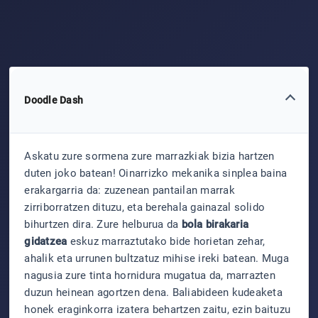
Doodle Dash
Askatu zure sormena zure marrazkiak bizia hartzen
duten joko batean! Oinarrizko mekanika sinplea baina
erakargarria da: zuzenean pantailan marrak
zirriborratzen dituzu, eta berehala gainazal solido
bihurtzen dira. Zure helburua da
bola birakaria
gidatzea
eskuz marraztutako bide horietan zehar,
ahalik eta urrunen bultzatuz mihise ireki batean. Muga
nagusia zure tinta hornidura mugatua da, marrazten
duzun heinean agortzen dena. Baliabideen kudeaketa
honek eraginkorra izatera behartzen zaitu, ezin baituzu