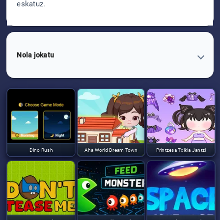
eskatuz.
Nola jokatu
Dino Rush
Aha World Dream Town
Printzesa Txikia Jantzi