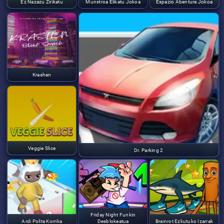
Ez Nazazu Zirikatu
Munstroa Elikatu Jokoa
Espazio Abentura Jokoa
Krashen
Veggie Slice
Dr. Parking 2
Friday Night Funkin
Ardi Polita Korrika
Desblokeatua
Brainrot Ezkutuko Izarrak