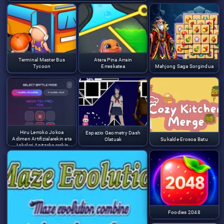
Terminal Master Bus
Atera Pina Arrain
Tycoon
Erreskatea
Mahjong Saga Sorgindua
Hiru Lerroko Jokoa
Espazio Geometry Dash
Adimen Artifizialarekin eta
Olatuak
Sukalde Erosoa Batu
Jokalari Anitzekoarekin
Foodies 2048