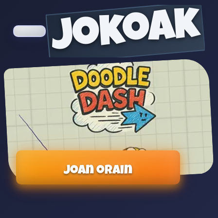
jokoak
Joan orain