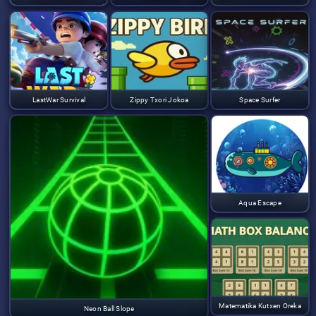
LastWar Survival
Zippy Txori Jokoa
Space Surfer
Aqua Escape
Matematika Kutxen Oreka
Neon Ball Slope