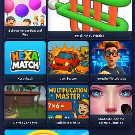
Balloon Heroes Run and
Rise
Pinak Kendu Puzzlea
HexaMatch
Jam Escape
Igogailu Misteriotsua
ASMR Makillaje eta
Cowboy Shooter
Biderketa Maisua
Estetika Estudioa