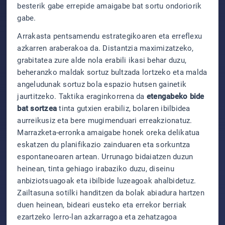
besterik gabe errepide amaigabe bat sortu ondoriorik
gabe.
Arrakasta pentsamendu estrategikoaren eta erreflexu
azkarren araberakoa da. Distantzia maximizatzeko,
grabitatea zure alde nola erabili ikasi behar duzu,
beheranzko maldak sortuz bultzada lortzeko eta malda
angeludunak sortuz bola espazio hutsen gainetik
jaurtitzeko. Taktika eraginkorrena da
etengabeko bide
bat sortzea
tinta gutxien erabiliz, bolaren ibilbidea
aurreikusiz eta bere mugimenduari erreakzionatuz.
Marrazketa-erronka amaigabe honek oreka delikatua
eskatzen du planifikazio zainduaren eta sorkuntza
espontaneoaren artean. Urrunago bidaiatzen duzun
heinean, tinta gehiago irabaziko duzu, diseinu
anbiziotsuagoak eta ibilbide luzeagoak ahalbidetuz.
Zailtasuna sotilki handitzen da bolak abiadura hartzen
duen heinean, bideari eusteko eta errekor berriak
ezartzeko lerro-lan azkarragoa eta zehatzagoa