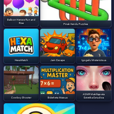
Balloon Heroes Run and
Rise
Pinak Kendu Puzzlea
HexaMatch
Jam Escape
Igogailu Misteriotsua
ASMR Makillaje eta
Cowboy Shooter
Biderketa Maisua
Estetika Estudioa