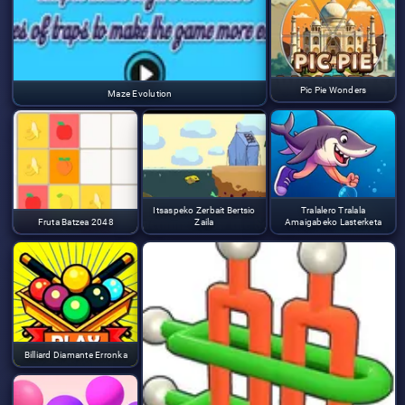
Pic Pie Wonders
Maze Evolution
Itsaspeko Zerbait Bertsio
Tralalero Tralala
Fruta Batzea 2048
Zaila
Amaigabeko Lasterketa
Billiard Diamante Erronka