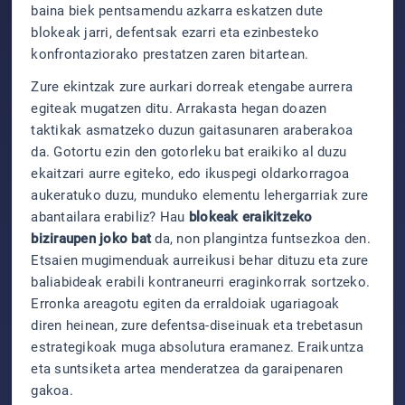
baina biek pentsamendu azkarra eskatzen dute
blokeak jarri, defentsak ezarri eta ezinbesteko
konfrontaziorako prestatzen zaren bitartean.
Zure ekintzak zure aurkari dorreak etengabe aurrera
egiteak mugatzen ditu. Arrakasta hegan doazen
taktikak asmatzeko duzun gaitasunaren araberakoa
da. Gotortu ezin den gotorleku bat eraikiko al duzu
ekaitzari aurre egiteko, edo ikuspegi oldarkorragoa
aukeratuko duzu, munduko elementu lehergarriak zure
abantailara erabiliz? Hau
blokeak eraikitzeko
biziraupen joko bat
da, non plangintza funtsezkoa den.
Etsaien mugimenduak aurreikusi behar dituzu eta zure
baliabideak erabili kontraneurri eraginkorrak sortzeko.
Erronka areagotu egiten da erraldoiak ugariagoak
diren heinean, zure defentsa-diseinuak eta trebetasun
estrategikoak muga absolutura eramanez. Eraikuntza
eta suntsiketa artea menderatzea da garaipenaren
gakoa.