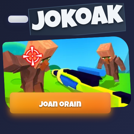
jokoak
Joan orain