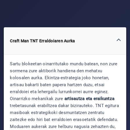
Craft Man TNT Erraldoiaren Aurka
Sartu blokeetan oinarritutako mundu batean, non zure
sormena zure aktiborik handiena den mehatxu
kolosalen aurka. Ekintza-estrategia joko honetan,
artisau bakarti baten papera hartzen duzu, etsai
erraldoiei eta lehergailu lurrunkorrei aurre eginez.
Oinarrizko mekanikak zure
artisautza eta eraikuntza
trebetasunak erabiltzea dakar bizirauteko. TNT egitura
masiboak estrategikoki desmuntatzen zentratu
zaitezke edo hiri bat erraldoien erasoetatik defendatu.
Moduaren aukerak zure helburu nagusia zehazten du,