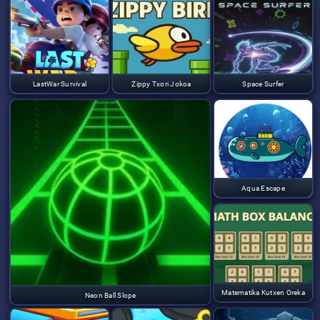
LastWar Survival
Zippy Txori Jokoa
Space Surfer
Aqua Escape
Matematika Kutxen Oreka
Neon Ball Slope