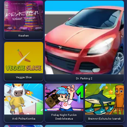
Krashen
Veggie Slice
Dr. Parking 2
Friday Night Funkin
Ardi Polita Korrika
Desblokeatua
Brainrot Ezkutuko Izarrak