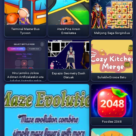
Terminal Master Bus
Atera Pina Arrain
Tycoon
Erreskatea
Mahjong Saga Sorgindua
Hiru Lerroko Jokoa
Espazio Geometry Dash
Adimen Artifizialarekin eta
Olatuak
Sukalde Erosoa Batu
Jokalari Anitzekoarekin
Foodies 2048