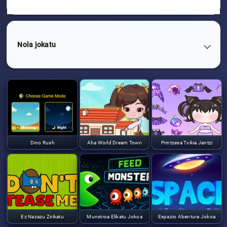
Nola jokatu
Dino Rush
Aha World Dream Town
Printzesa Txikia Jantzi
Ez Nazazu Zirikatu
Munstroa Elikatu Jokoa
Espazio Abentura Jokoa