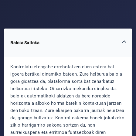
Baloia Saltoka
Kontrolatu etengabe errebotatzen duen esfera bat
igoera bertikal dinamiko batean. Zure helburua baloia
gora gidatzea da, plataforma sorta bat zeharkatuz
helburura iristeko. Oinarrizko mekanika sinplea da:
baloiak automatikoki aldatzen du bere norabide
horizontala alboko horma batekin kontaktuan jartzen
den bakoitzean. Zure ekarpen bakarra jauziak neurtzea
da, gorago bultzatuz. Kontrol eskema honek jokatzeko
ziklo harrigarriro sakona sortzen du, non
aurreikuspena eta erritmoa funtsezkoak diren