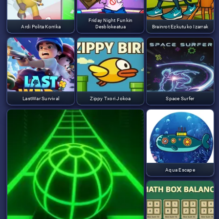
Friday Night Funkin
Ardi Polita Korrika
Desblokeatua
Brainrot Ezkutuko Izarrak
LastWar Survival
Zippy Txori Jokoa
Space Surfer
Aqua Escape