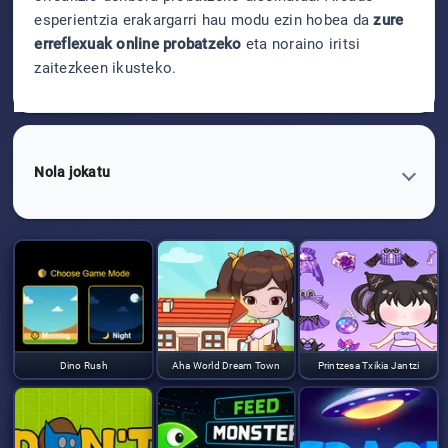
esperientzia erakargarri hau modu ezin hobea da
zure
erreflexuak online probatzeko
eta noraino iritsi
zaitezkeen ikusteko.
Nola jokatu
Dino Rush
Aha World Dream Town
Printzesa Txikia Jantzi