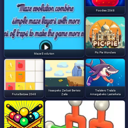
Foodies 2048
Pic Pie Wonders
Maze Evolution
Itsaspeko Zerbait Bertsio
Tralalero Tralala
Fruta Batzea 2048
Zaila
Amaigabeko Lasterketa