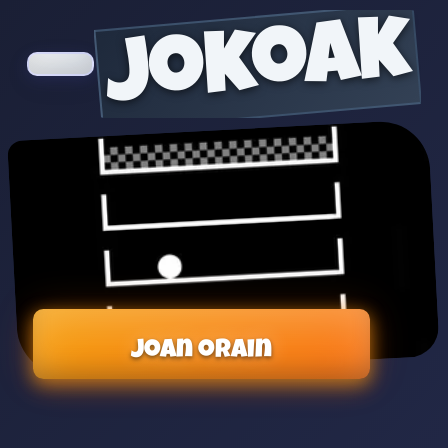
jokoak
Joan orain