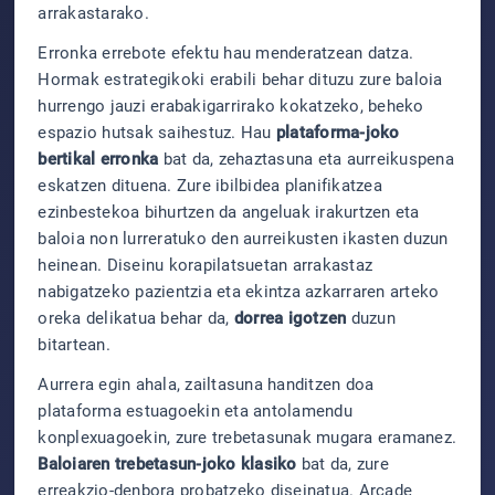
arrakastarako.
Erronka errebote efektu hau menderatzean datza.
Hormak estrategikoki erabili behar dituzu zure baloia
hurrengo jauzi erabakigarrirako kokatzeko, beheko
espazio hutsak saihestuz. Hau
plataforma-joko
bertikal erronka
bat da, zehaztasuna eta aurreikuspena
eskatzen dituena. Zure ibilbidea planifikatzea
ezinbestekoa bihurtzen da angeluak irakurtzen eta
baloia non lurreratuko den aurreikusten ikasten duzun
heinean. Diseinu korapilatsuetan arrakastaz
nabigatzeko pazientzia eta ekintza azkarraren arteko
oreka delikatua behar da,
dorrea igotzen
duzun
bitartean.
Aurrera egin ahala, zailtasuna handitzen doa
plataforma estuagoekin eta antolamendu
konplexuagoekin, zure trebetasunak mugara eramanez.
Baloiaren trebetasun-joko klasiko
bat da, zure
erreakzio-denbora probatzeko diseinatua. Arcade