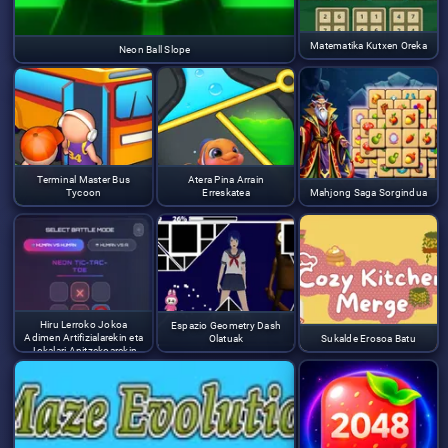
Matematika Kutxen Oreka
Neon Ball Slope
Terminal Master Bus
Atera Pina Arrain
Tycoon
Erreskatea
Mahjong Saga Sorgindua
Hiru Lerroko Jokoa
Espazio Geometry Dash
Adimen Artifizialarekin eta
Olatuak
Sukalde Erosoa Batu
Jokalari Anitzekoarekin