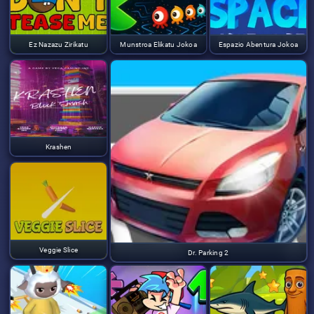
Ez Nazazu Zirikatu
Munstroa Elikatu Jokoa
Espazio Abentura Jokoa
Krashen
Veggie Slice
Dr. Parking 2