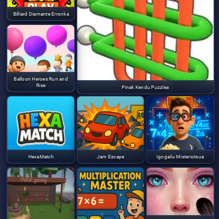
Billiard Diamante Erronka
Balloon Heroes Run and
Rise
Pinak Kendu Puzzlea
HexaMatch
Jam Escape
Igogailu Misteriotsua